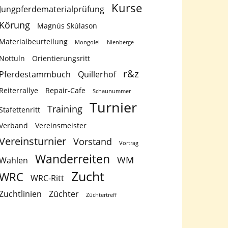
Kurse
Jungpferdematerialprüfung
Körung
Magnús Skúlason
Materialbeurteilung
Mongolei
Nienberge
Nottuln
Orientierungsritt
r&z
Pferdestammbuch
Quillerhof
Reiterrallye
Repair-Cafe
Schaunummer
Turnier
Training
Stafettenritt
Verband
Vereinsmeister
Vereinsturnier
Vorstand
Vortrag
Wanderreiten
WM
Wahlen
Zucht
WRC
WRC-Ritt
Zuchtlinien
Züchter
Züchtertreff