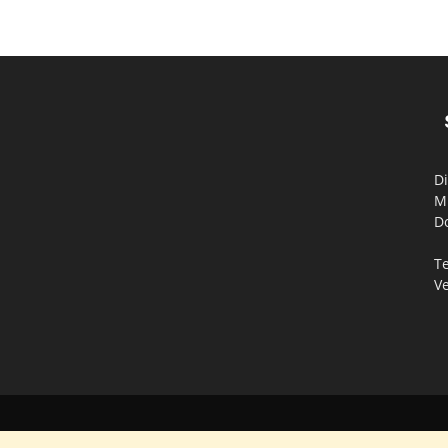
Di
M
D
Te
V