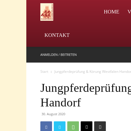
IPZV
HOME
V
KONTAKT
ANMELDEN / BEITRETEN
Start
Jungpferdeprüfung & Körung Westfalen Handor
Jungpferdeprüfun
Handorf
30. August 2020