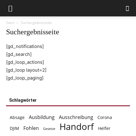
Start
Suchergebnisseite
Suchergebnisseite
[gd_notifications]
[gd_search]
[gd_loop_actions]
[gd_loop layout=2]
[gd_loop_paging]
Schlagwörter
Ausbildung
Ausschreibung
Absage
Corona
Handorf
Fohlen
DJIM
Helfer
Gesetze