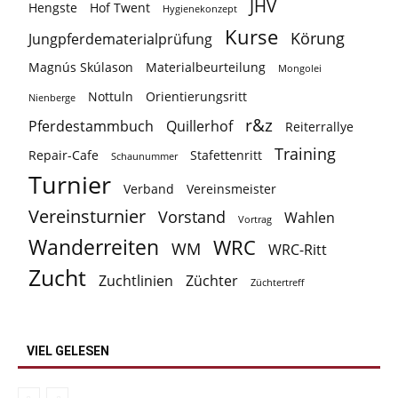
JHV
Hengste
Hof Twent
Hygienekonzept
Kurse
Körung
Jungpferdematerialprüfung
Magnús Skúlason
Materialbeurteilung
Mongolei
Nottuln
Orientierungsritt
Nienberge
r&z
Pferdestammbuch
Quillerhof
Reiterrallye
Training
Repair-Cafe
Stafettenritt
Schaunummer
Turnier
Verband
Vereinsmeister
Vereinsturnier
Vorstand
Wahlen
Vortrag
Wanderreiten
WRC
WM
WRC-Ritt
Zucht
Zuchtlinien
Züchter
Züchtertreff
VIEL GELESEN