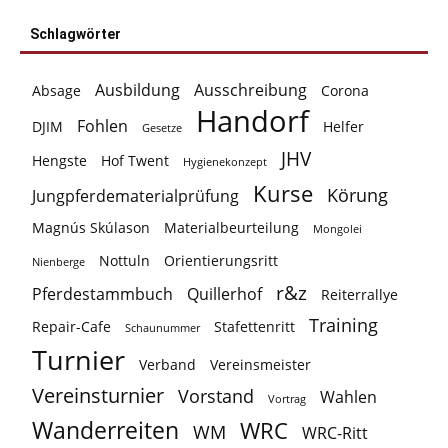
Schlagwörter
Ausbildung
Ausschreibung
Absage
Corona
Handorf
Fohlen
DJIM
Helfer
Gesetze
JHV
Hengste
Hof Twent
Hygienekonzept
Kurse
Körung
Jungpferdematerialprüfung
Magnús Skúlason
Materialbeurteilung
Mongolei
Nottuln
Orientierungsritt
Nienberge
r&z
Pferdestammbuch
Quillerhof
Reiterrallye
Training
Repair-Cafe
Stafettenritt
Schaunummer
Turnier
Verband
Vereinsmeister
Vereinsturnier
Vorstand
Wahlen
Vortrag
Wanderreiten
WRC
WM
WRC-Ritt