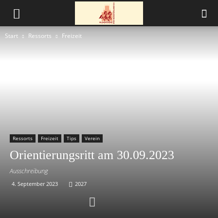
Start
Ressorts
Freizeit
Ressorts
Freizeit
Tips
Verein
Orientierungsritt am 30.09.2023
Ausschreibung
4. September 2023
2027