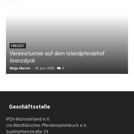
FREIZEIT
Vereinsturnier auf dem Islandpferdehof
Grenzdyck
Ninja Martin
-
28. Juni 2026
0
N
Geschäftsstelle
IPZV-Münsterland e.V.
c/o Westfälisches Pferdestammbuch e.V.
Sudmühlenstraße 33