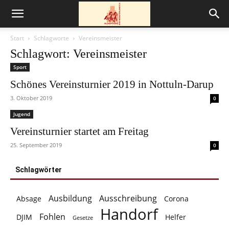
Start
Schlagworte
Vereinsmeister
Schlagwort: Vereinsmeister
Sport
Schönes Vereinsturnier 2019 in Nottuln-Darup
3. Oktober 2019
0
Jugend
Vereinsturnier startet am Freitag
25. September 2019
0
Schlagwörter
Ausbildung
Ausschreibung
Absage
Corona
Handorf
Fohlen
DJIM
Helfer
Gesetze