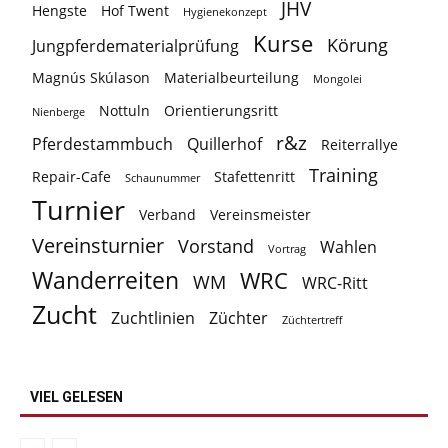
JHV
Hengste
Hof Twent
Hygienekonzept
Kurse
Körung
Jungpferdematerialprüfung
Magnús Skúlason
Materialbeurteilung
Mongolei
Nottuln
Orientierungsritt
Nienberge
r&z
Pferdestammbuch
Quillerhof
Reiterrallye
Training
Repair-Cafe
Stafettenritt
Schaunummer
Turnier
Verband
Vereinsmeister
Vereinsturnier
Vorstand
Wahlen
Vortrag
Wanderreiten
WRC
WM
WRC-Ritt
Zucht
Zuchtlinien
Züchter
Züchtertreff
VIEL GELESEN