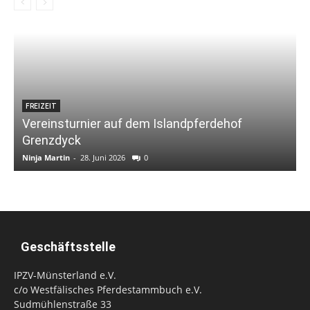
FREIZEIT
Vereinsturnier auf dem Islandpferdehof
Grenzdyck
Ninja Martin
-
28. Juni 2026
0
N
Geschäftsstelle
IPZV-Münsterland e.V.
c/o Westfälisches Pferdestammbuch e.V.
Sudmühlenstraße 33