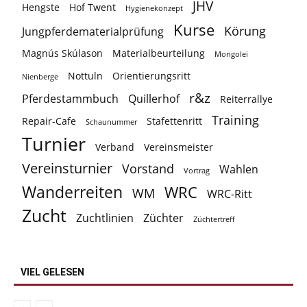
JHV
Hengste
Hof Twent
Hygienekonzept
Kurse
Körung
Jungpferdematerialprüfung
Magnús Skúlason
Materialbeurteilung
Mongolei
Nottuln
Orientierungsritt
Nienberge
r&z
Pferdestammbuch
Quillerhof
Reiterrallye
Training
Repair-Cafe
Stafettenritt
Schaunummer
Turnier
Verband
Vereinsmeister
Vereinsturnier
Vorstand
Wahlen
Vortrag
Wanderreiten
WRC
WM
WRC-Ritt
Zucht
Zuchtlinien
Züchter
Züchtertreff
VIEL GELESEN