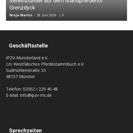
Vereinsturnier auf dem Islandpferdehof
Grenzdyck
B
Ninja Martin
-
28. Juni 2026
0
N
Geschäftsstelle
IPZV-Münsterland e.V.
c/o Westfälisches Pferdestammbuch e.V.
Sudmühlenstraße 33
48157 Münster
Telefon: 02502 / 229 40 48
E-Mail: info@ipzv-ms.de
Sprechzeiten