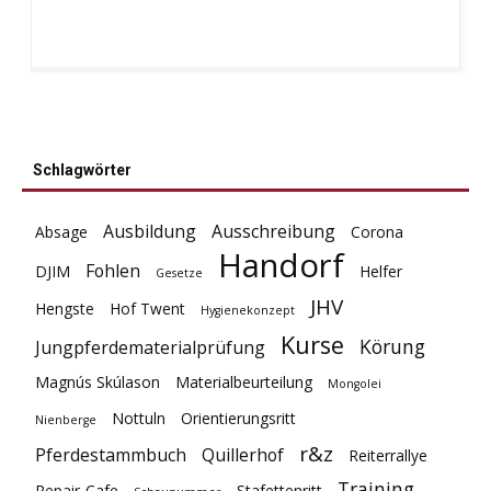
Schlagwörter
Ausbildung
Ausschreibung
Absage
Corona
Handorf
Fohlen
DJIM
Helfer
Gesetze
JHV
Hengste
Hof Twent
Hygienekonzept
Kurse
Körung
Jungpferdematerialprüfung
Magnús Skúlason
Materialbeurteilung
Mongolei
Nottuln
Orientierungsritt
Nienberge
r&z
Pferdestammbuch
Quillerhof
Reiterrallye
Training
Repair-Cafe
Stafettenritt