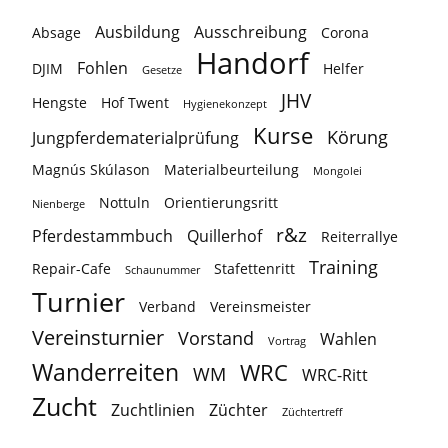
Ausbildung
Ausschreibung
Absage
Corona
Handorf
Fohlen
DJIM
Helfer
Gesetze
JHV
Hengste
Hof Twent
Hygienekonzept
Kurse
Körung
Jungpferdematerialprüfung
Magnús Skúlason
Materialbeurteilung
Mongolei
Nottuln
Orientierungsritt
Nienberge
r&z
Pferdestammbuch
Quillerhof
Reiterrallye
Training
Repair-Cafe
Stafettenritt
Schaunummer
Turnier
Verband
Vereinsmeister
Vereinsturnier
Vorstand
Wahlen
Vortrag
Wanderreiten
WRC
WM
WRC-Ritt
Zucht
Zuchtlinien
Züchter
Züchtertreff