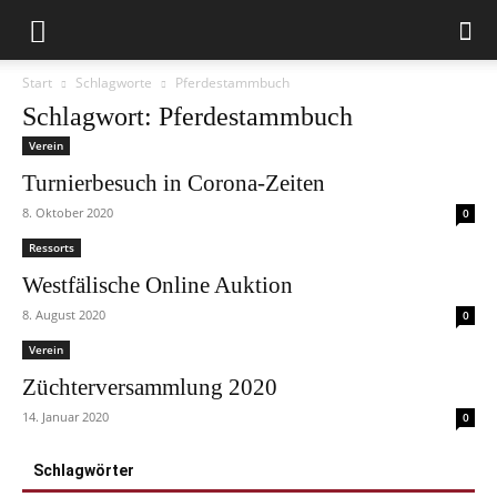
Start
Schlagworte
Pferdestammbuch
Schlagwort: Pferdestammbuch
Verein
Turnierbesuch in Corona-Zeiten
8. Oktober 2020
0
Ressorts
Westfälische Online Auktion
8. August 2020
0
Verein
Züchterversammlung 2020
14. Januar 2020
0
Schlagwörter