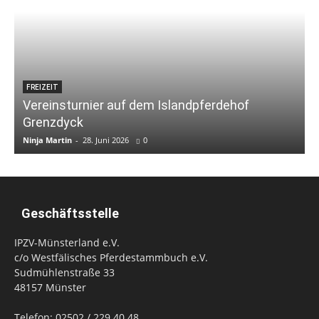
FREIZEIT
Vereinsturnier auf dem Islandpferdehof
Grenzdyck
Ninja Martin
-
28. Juni 2026
0
N
Geschäftsstelle
IPZV-Münsterland e.V.
c/o Westfälisches Pferdestammbuch e.V.
Sudmühlenstraße 33
48157 Münster
Telefon: 02502 / 229 40 48