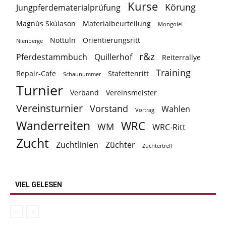
Kurse
Körung
Jungpferdematerialprüfung
Magnús Skúlason
Materialbeurteilung
Mongolei
Nottuln
Orientierungsritt
Nienberge
r&z
Pferdestammbuch
Quillerhof
Reiterrallye
Training
Repair-Cafe
Stafettenritt
Schaunummer
Turnier
Verband
Vereinsmeister
Vereinsturnier
Vorstand
Wahlen
Vortrag
Wanderreiten
WRC
WM
WRC-Ritt
Zucht
Zuchtlinien
Züchter
Züchtertreff
VIEL GELESEN