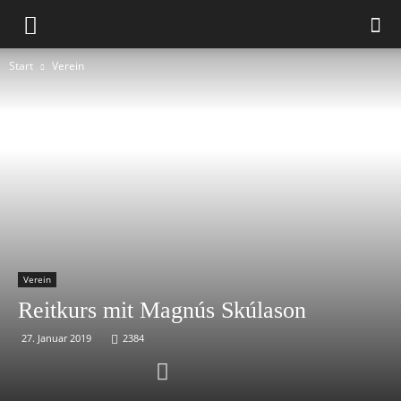
Start
Verein
Verein
Reitkurs mit Magnús Skúlason
27. Januar 2019
2384