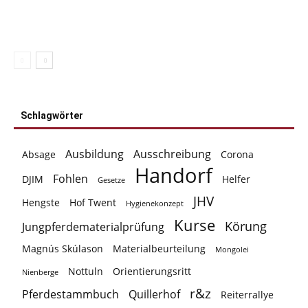
Schlagwörter
Ausbildung
Ausschreibung
Absage
Corona
Handorf
Fohlen
DJIM
Helfer
Gesetze
JHV
Hengste
Hof Twent
Hygienekonzept
Kurse
Körung
Jungpferdematerialprüfung
Magnús Skúlason
Materialbeurteilung
Mongolei
Nottuln
Orientierungsritt
Nienberge
r&z
Pferdestammbuch
Quillerhof
Reiterrallye