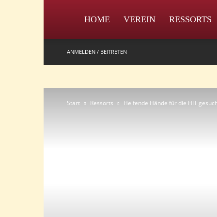
IPZV
HOME
VEREIN
RESSORTS
ANMELDEN / BEITRETEN
Start
Ressorts
Helfende Hände für die HIT gesuch