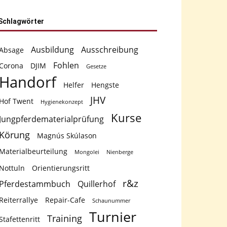
Schlagwörter
Ausbildung
Ausschreibung
Absage
Fohlen
Corona
DJIM
Gesetze
Handorf
Helfer
Hengste
JHV
Hof Twent
Hygienekonzept
Kurse
Jungpferdematerialprüfung
Körung
Magnús Skúlason
Materialbeurteilung
Mongolei
Nienberge
Nottuln
Orientierungsritt
r&z
Pferdestammbuch
Quillerhof
Reiterrallye
Repair-Cafe
Schaunummer
Turnier
Training
Stafettenritt