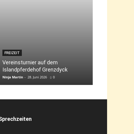
FREIZEIT
JUGEND
Vereinsturnier auf dem
Islandpferdehof Grenzdyck
Bambini-Tag „g
Ninja Martin
-
28. Juni 2026
0
Ninja Martin
-
9. Jun
Sprechzeiten