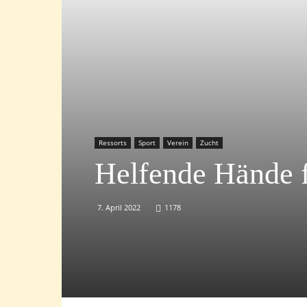
Ressorts
Sport
Verein
Zucht
Helfende Hände f
7. April 2022
1178