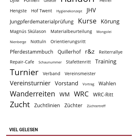
Fohlen
DJIM
Helfer
Gesetze
JHV
Hengste
Hof Twent
Hygienekonzept
Kurse
Körung
Jungpferdematerialprüfung
Magnús Skúlason
Materialbeurteilung
Mongolei
Nottuln
Orientierungsritt
Nienberge
r&z
Pferdestammbuch
Quillerhof
Reiterrallye
Training
Repair-Cafe
Stafettenritt
Schaunummer
Turnier
Verband
Vereinsmeister
Vereinsturnier
Vorstand
Wahlen
Vortrag
Wanderreiten
WRC
WM
WRC-Ritt
Zucht
Zuchtlinien
Züchter
Züchtertreff
VIEL GELESEN