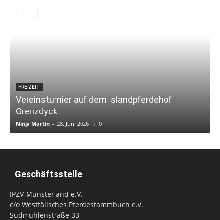
FREIZEIT
Vereinsturnier auf dem Islandpferdehof
Grenzdyck
Ninja Martin
-
28. Juni 2026
0
N
Geschäftsstelle
IPZV-Münsterland e.V.
c/o Westfälisches Pferdestammbuch e.V.
Sudmühlenstraße 33