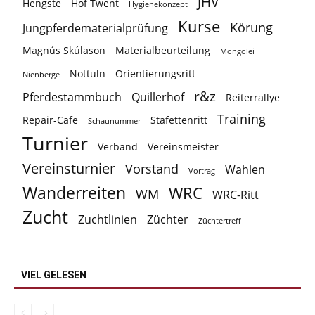
JHV
Hengste
Hof Twent
Hygienekonzept
Kurse
Körung
Jungpferdematerialprüfung
Magnús Skúlason
Materialbeurteilung
Mongolei
Nottuln
Orientierungsritt
Nienberge
r&z
Pferdestammbuch
Quillerhof
Reiterrallye
Training
Repair-Cafe
Stafettenritt
Schaunummer
Turnier
Verband
Vereinsmeister
Vereinsturnier
Vorstand
Wahlen
Vortrag
Wanderreiten
WRC
WM
WRC-Ritt
Zucht
Zuchtlinien
Züchter
Züchtertreff
VIEL GELESEN