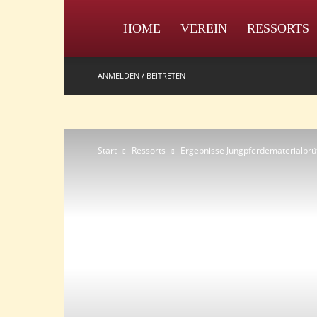
IPZV
HOME
VEREIN
RESSORTS
ANMELDEN / BEITRETEN
Start
Ressorts
Ergebnisse Jungpferdematerialpr