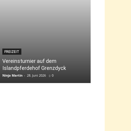
FREIZEIT
JUGEND
Vereinsturnier auf dem
Islandpferdehof Grenzdyck
Bambini-Tag „g
Ninja Martin
-
28. Juni 2026
0
Ninja Martin
-
9. Jun