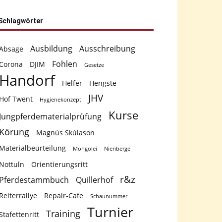
Schlagwörter
Ausbildung
Ausschreibung
Absage
Fohlen
Corona
DJIM
Gesetze
Handorf
Helfer
Hengste
JHV
Hof Twent
Hygienekonzept
Kurse
Jungpferdematerialprüfung
Körung
Magnús Skúlason
Materialbeurteilung
Mongolei
Nienberge
Nottuln
Orientierungsritt
r&z
Pferdestammbuch
Quillerhof
Reiterrallye
Repair-Cafe
Schaunummer
Turnier
Training
Stafettenritt