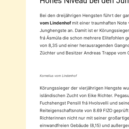
Hohes Niveau bei den Ju
Bei den dreijährigen Hengsten führt der ga
vom Lindenhof
mit einer traumhaften Note 
Junghengste an. Damit ist er Körungssieger
frá Ásmúla die schon mehrere Elitefohlen g
von 8,35 und einer herausragenden Gangnot
Züchter und Besitzer Andreas Trappe vom G
Kornelius vom Lindenhof
Körungssieger der vierjährigen Hengste w
isländischen Zucht von Eike Richter. Pegas
Fuchshengst Pensill frá Hvolsvelli und seine 
Reiteigenschaftsnote von 8.69 FIZO geprüft
Richterinnen nicht nur mit seiner großarti
einwandfreien Gebäude (8,15) und außergew