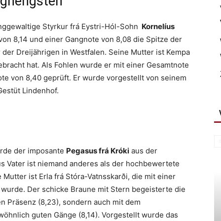
nghengsten
nggewaltige Styrkur frá Eystri-Hól-Sohn
Kornelíus
von 8,14 und einer Gangnote von 8,08 die Spitze der
 der Dreijährigen in Westfalen. Seine Mutter ist Kempa
ebracht hat. Als Fohlen wurde er mit einer Gesamtnote
e von 8,40 geprüft. Er wurde vorgestellt von seinem
estüt Lindenhof.
urde der imposante
Pegasus frá Króki
aus der
us Vater ist niemand anderes als der hochbewertete
Mutter ist Erla frá Stóra-Vatnsskarði, die mit einer
 wurde. Der schicke Braune mit Stern begeisterte die
gen Präsenz (8,23), sondern auch mit dem
öhnlich guten Gänge (8,14). Vorgestellt wurde das