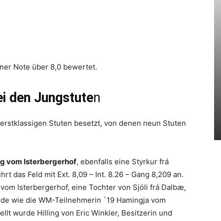
ner Note über 8,0 bewertet.
i den Jungstute
n
6 erstklassigen Stuten besetzt, von denen neun Stuten
ing vom Isterbergerhof
, ebenfalls eine Styrkur frá
rt das Feld mit Ext. 8,09 – Int. 8.26 – Gang 8,209 an.
 vom Isterbergerhof, eine Tochter von Sjóli frá Dalbæ,
rde wie die WM-Teilnehmerin `19 Hamingja vom
llt wurde Hilling von Eric Winkler, Besitzerin und