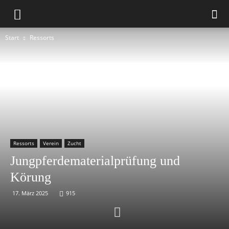
Start
Ressorts
Ressorts
Verein
Zucht
Jungpferdematerialprüfung und
Körung
17. März 2025
915