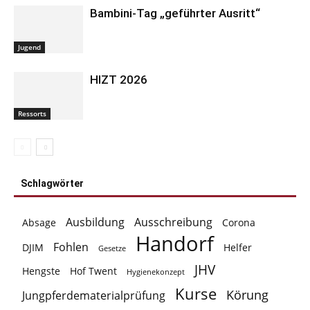
Bambini-Tag „geführter Ausritt“
Jugend
HIZT 2026
Ressorts
Schlagwörter
Ausbildung
Ausschreibung
Absage
Corona
Handorf
Fohlen
DJIM
Helfer
Gesetze
JHV
Hengste
Hof Twent
Hygienekonzept
Kurse
Körung
Jungpferdematerialprüfung