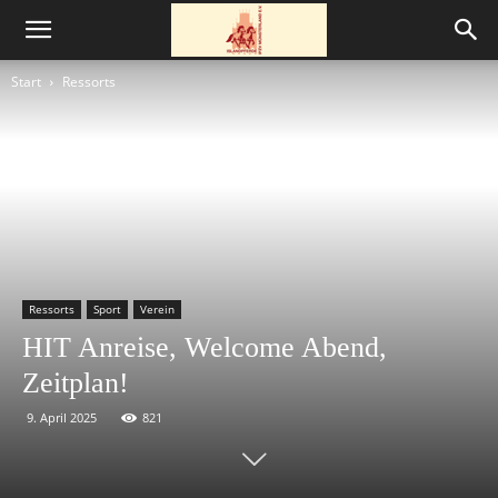
Start
Ressorts
Ressorts
Sport
Verein
HIT Anreise, Welcome Abend,
Zeitplan!
9. April 2025
821