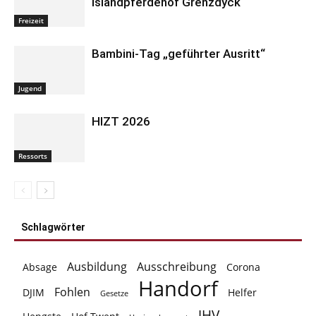
Islandpferdehof Grenzdyck
Freizeit
Bambini-Tag „geführter Ausritt“
Jugend
HIZT 2026
Ressorts
Schlagwörter
Ausbildung
Ausschreibung
Absage
Corona
Handorf
Fohlen
DJIM
Helfer
Gesetze
JHV