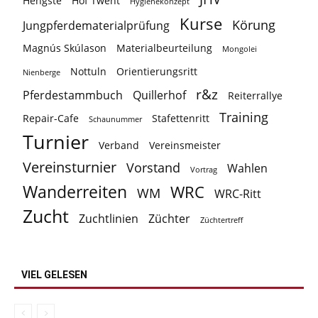
Hengste
Hof Twent
Hygienekonzept
Kurse
Körung
Jungpferdematerialprüfung
Magnús Skúlason
Materialbeurteilung
Mongolei
Nottuln
Orientierungsritt
Nienberge
r&z
Pferdestammbuch
Quillerhof
Reiterrallye
Training
Repair-Cafe
Stafettenritt
Schaunummer
Turnier
Verband
Vereinsmeister
Vereinsturnier
Vorstand
Wahlen
Vortrag
Wanderreiten
WRC
WM
WRC-Ritt
Zucht
Zuchtlinien
Züchter
Züchtertreff
VIEL GELESEN