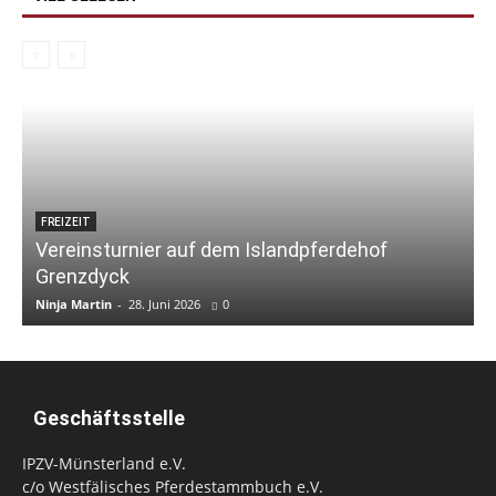
FREIZEIT
Vereinsturnier auf dem Islandpferdehof
Grenzdyck
Ninja Martin
-
28. Juni 2026
0
N
Geschäftsstelle
IPZV-Münsterland e.V.
c/o Westfälisches Pferdestammbuch e.V.