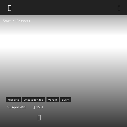
Start
Ressorts
Ressorts
Uncategorized
Verein
Zucht
16. April 2025
1501