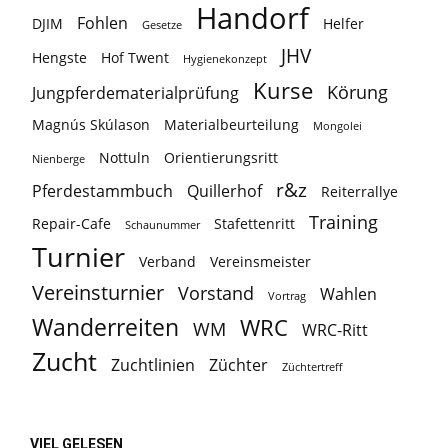
Handorf
Fohlen
DJIM
Helfer
Gesetze
JHV
Hengste
Hof Twent
Hygienekonzept
Kurse
Körung
Jungpferdematerialprüfung
Magnús Skúlason
Materialbeurteilung
Mongolei
Nottuln
Orientierungsritt
Nienberge
r&z
Pferdestammbuch
Quillerhof
Reiterrallye
Training
Repair-Cafe
Stafettenritt
Schaunummer
Turnier
Verband
Vereinsmeister
Vereinsturnier
Vorstand
Wahlen
Vortrag
Wanderreiten
WRC
WM
WRC-Ritt
Zucht
Zuchtlinien
Züchter
Züchtertreff
VIEL GELESEN