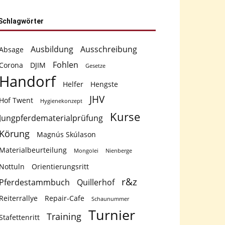
Schlagwörter
Ausbildung
Ausschreibung
Absage
Fohlen
Corona
DJIM
Gesetze
Handorf
Helfer
Hengste
JHV
Hof Twent
Hygienekonzept
Kurse
Jungpferdematerialprüfung
Körung
Magnús Skúlason
Materialbeurteilung
Mongolei
Nienberge
Nottuln
Orientierungsritt
r&z
Pferdestammbuch
Quillerhof
Reiterrallye
Repair-Cafe
Schaunummer
Turnier
Training
Stafettenritt