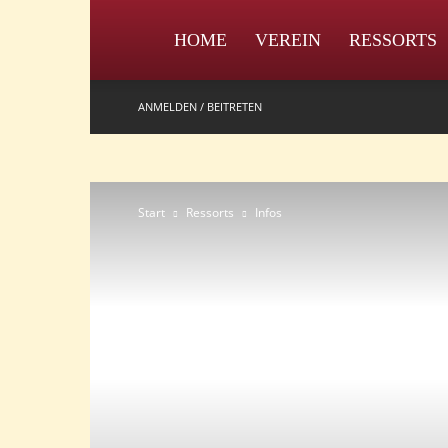
IPZV
HOME
VEREIN
RESSORTS
ANMELDEN / BEITRETEN
Start
Ressorts
Infos