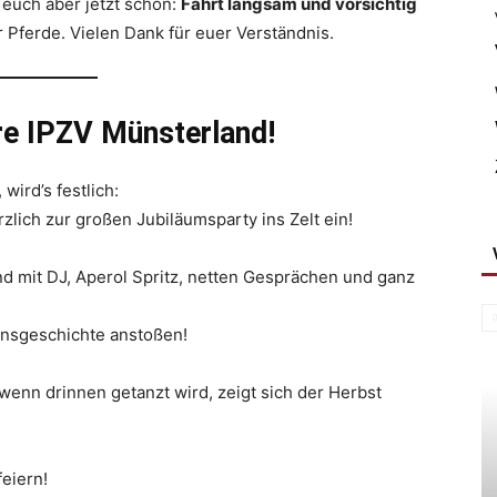
n euch aber jetzt schon:
Fahrt langsam und vorsichtig
 Pferde. Vielen Dank für euer Verständnis.
re IPZV Münsterland!
ird’s festlich:
zlich zur großen Jubiläumsparty ins Zelt ein!
d mit DJ, Aperol Spritz, netten Gesprächen und ganz
nsgeschichte anstoßen!
enn drinnen getanzt wird, zeigt sich der Herbst
eiern!