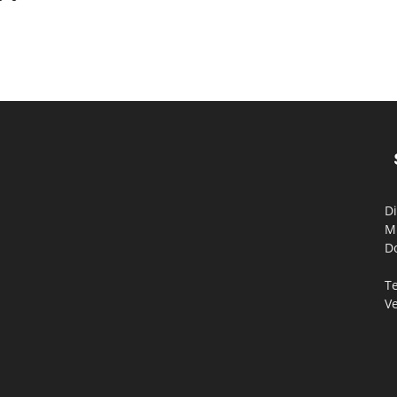
Di
M
D
Te
V