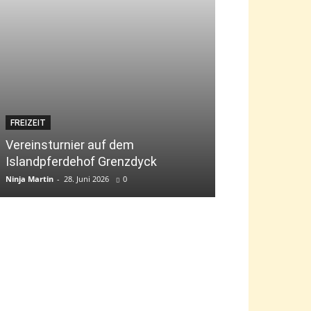
FREIZEIT
JUGEND
Vereinsturnier auf dem
Islandpferdehof Grenzdyck
Bambini-Tag „g
Ninja Martin
-
28. Juni 2026
0
Ninja Martin
-
9. Jun