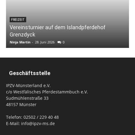
FREIZEIT
Vereinsturnier auf dem Islandpferdehof
Grenzdyck
Ninja Martin
-
28. Juni 2026
0
N
Geschäftsstelle
IPZV-Münsterland e.V.
c/o Westfälisches Pferdestammbuch e.V.
Sudmühlenstraße 33
48157 Münster
Telefon: 02502 / 229 40 48
E-Mail: info@ipzv-ms.de