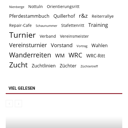
Nottuln
Orientierungsritt
Nienberge
r&z
Pferdestammbuch
Quillerhof
Reiterrallye
Training
Repair-Cafe
Stafettenritt
Schaunummer
Turnier
Verband
Vereinsmeister
Vereinsturnier
Vorstand
Wahlen
Vortrag
Wanderreiten
WRC
WM
WRC-Ritt
Zucht
Zuchtlinien
Züchter
Züchtertreff
VIEL GELESEN