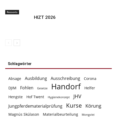
Ressorts
HIZT 2026
Schlagwörter
Ausbildung
Ausschreibung
Absage
Corona
Handorf
Fohlen
DJIM
Helfer
Gesetze
JHV
Hengste
Hof Twent
Hygienekonzept
Kurse
Körung
Jungpferdematerialprüfung
Magnús Skúlason
Materialbeurteilung
Mongolei