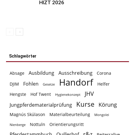
HIZT 2026
Schlagwörter
Ausbildung
Ausschreibung
Absage
Corona
Handorf
Fohlen
DJIM
Helfer
Gesetze
JHV
Hengste
Hof Twent
Hygienekonzept
Kurse
Körung
Jungpferdematerialprüfung
Magnús Skúlason
Materialbeurteilung
Mongolei
Nottuln
Orientierungsritt
Nienberge
r&z
Pferdestammbuch
Quillerhof
Reiterrallye