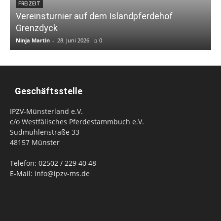
FREIZEIT
Vereinsturnier auf dem Islandpferdehof
Grenzdyck
Ninja Martin
-
28. Juni 2026
0
N
Geschäftsstelle
IPZV-Münsterland e.V.
c/o Westfälisches Pferdestammbuch e.V.
Sudmühlenstraße 33
48157 Münster
Telefon: 02502 / 229 40 48
E-Mail: info@ipzv-ms.de