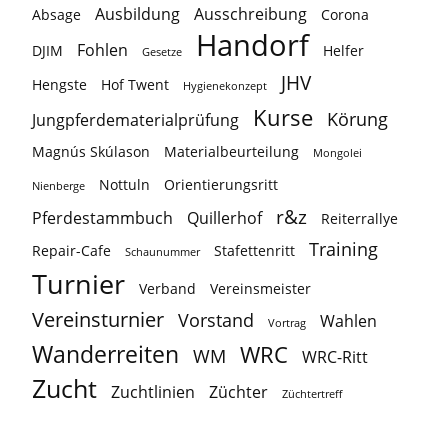
Ausbildung
Ausschreibung
Absage
Corona
Handorf
Fohlen
DJIM
Helfer
Gesetze
JHV
Hengste
Hof Twent
Hygienekonzept
Kurse
Körung
Jungpferdematerialprüfung
Magnús Skúlason
Materialbeurteilung
Mongolei
Nottuln
Orientierungsritt
Nienberge
r&z
Pferdestammbuch
Quillerhof
Reiterrallye
Training
Repair-Cafe
Stafettenritt
Schaunummer
Turnier
Verband
Vereinsmeister
Vereinsturnier
Vorstand
Wahlen
Vortrag
Wanderreiten
WRC
WM
WRC-Ritt
Zucht
Zuchtlinien
Züchter
Züchtertreff