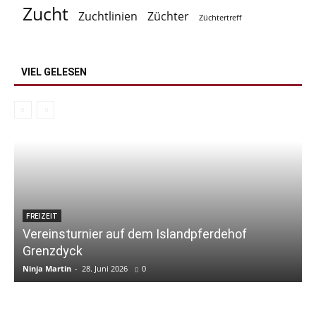
Zucht
Zuchtlinien
Züchter
Züchtertreff
VIEL GELESEN
FREIZEIT
Vereinsturnier auf dem Islandpferdehof
Grenzdyck
Ninja Martin
-
28. Juni 2026
0
N