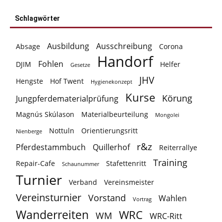
Schlagwörter
Ausbildung
Ausschreibung
Absage
Corona
Handorf
Fohlen
DJIM
Helfer
Gesetze
JHV
Hengste
Hof Twent
Hygienekonzept
Kurse
Körung
Jungpferdematerialprüfung
Magnús Skúlason
Materialbeurteilung
Mongolei
Nottuln
Orientierungsritt
Nienberge
r&z
Pferdestammbuch
Quillerhof
Reiterrallye
Training
Repair-Cafe
Stafettenritt
Schaunummer
Turnier
Verband
Vereinsmeister
Vereinsturnier
Vorstand
Wahlen
Vortrag
Wanderreiten
WRC
WM
WRC-Ritt