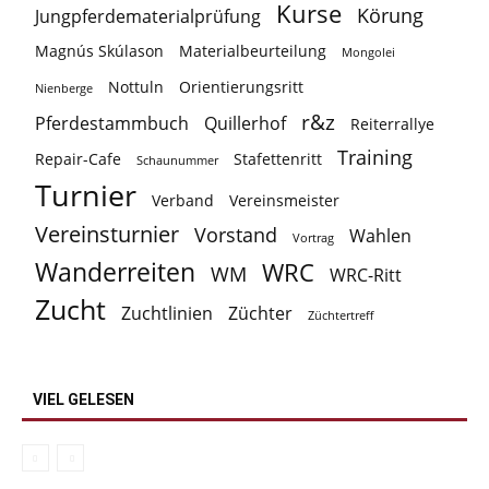
Kurse
Körung
Jungpferdematerialprüfung
Magnús Skúlason
Materialbeurteilung
Mongolei
Nottuln
Orientierungsritt
Nienberge
r&z
Pferdestammbuch
Quillerhof
Reiterrallye
Training
Repair-Cafe
Stafettenritt
Schaunummer
Turnier
Verband
Vereinsmeister
Vereinsturnier
Vorstand
Wahlen
Vortrag
Wanderreiten
WRC
WM
WRC-Ritt
Zucht
Zuchtlinien
Züchter
Züchtertreff
VIEL GELESEN