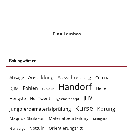
Tina Leinhos
Schlagwörter
Ausbildung
Ausschreibung
Absage
Corona
Handorf
Fohlen
DJIM
Helfer
Gesetze
JHV
Hengste
Hof Twent
Hygienekonzept
Kurse
Körung
Jungpferdematerialprüfung
Magnús Skúlason
Materialbeurteilung
Mongolei
Nottuln
Orientierungsritt
Nienberge