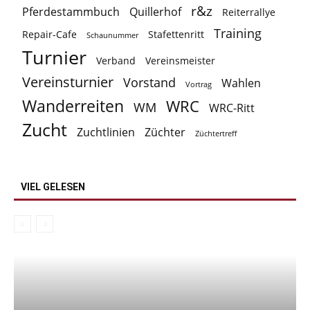
r&z
Pferdestammbuch
Quillerhof
Reiterrallye
Training
Repair-Cafe
Stafettenritt
Schaunummer
Turnier
Verband
Vereinsmeister
Vereinsturnier
Vorstand
Wahlen
Vortrag
Wanderreiten
WRC
WM
WRC-Ritt
Zucht
Zuchtlinien
Züchter
Züchtertreff
VIEL GELESEN