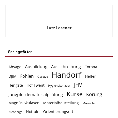
Lutz Lesener
Schlagwörter
Ausbildung
Ausschreibung
Absage
Corona
Handorf
Fohlen
DJIM
Helfer
Gesetze
JHV
Hengste
Hof Twent
Hygienekonzept
Kurse
Körung
Jungpferdematerialprüfung
Magnús Skúlason
Materialbeurteilung
Mongolei
Nottuln
Orientierungsritt
Nienberge