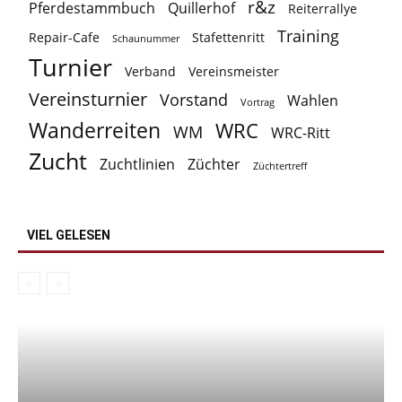
r&z
Pferdestammbuch
Quillerhof
Reiterrallye
Training
Repair-Cafe
Stafettenritt
Schaunummer
Turnier
Verband
Vereinsmeister
Vereinsturnier
Vorstand
Wahlen
Vortrag
Wanderreiten
WRC
WM
WRC-Ritt
Zucht
Zuchtlinien
Züchter
Züchtertreff
VIEL GELESEN