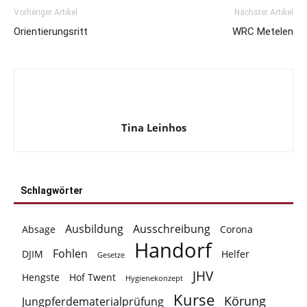
Vorheriger Artikel
Nächster Artikel
Orientierungsritt
WRC Metelen
Tina Leinhos
Schlagwörter
Ausbildung
Ausschreibung
Absage
Corona
Handorf
Fohlen
DJIM
Helfer
Gesetze
JHV
Hengste
Hof Twent
Hygienekonzept
Kurse
Körung
Jungpferdematerialprüfung