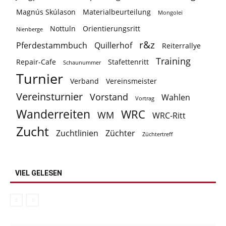
Magnús Skúlason
Materialbeurteilung
Mongolei
Nottuln
Orientierungsritt
Nienberge
r&z
Pferdestammbuch
Quillerhof
Reiterrallye
Training
Repair-Cafe
Stafettenritt
Schaunummer
Turnier
Verband
Vereinsmeister
Vereinsturnier
Vorstand
Wahlen
Vortrag
Wanderreiten
WRC
WM
WRC-Ritt
Zucht
Zuchtlinien
Züchter
Züchtertreff
VIEL GELESEN