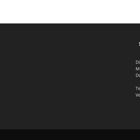
Di
M
D
Te
V