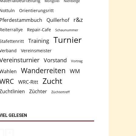
Materialbeurteilung
Mongolei
Nienberge
Nottuln
Orientierungsritt
r&z
Pferdestammbuch
Quillerhof
Reiterrallye
Repair-Cafe
Schaunummer
Turnier
Training
Stafettenritt
Verband
Vereinsmeister
Vereinsturnier
Vorstand
Vortrag
Wanderreiten
WM
Wahlen
Zucht
WRC
WRC-Ritt
Zuchtlinien
Züchter
Züchtertreff
VIEL GELESEN