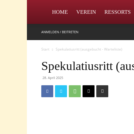
IPZV
HOME
VEREIN
RESSORTS
ANMELDEN / BEITRETEN
Start
Spekulatiusritt (ausgebucht - Warteliste)
Spekulatiusritt (au
28. April 2025