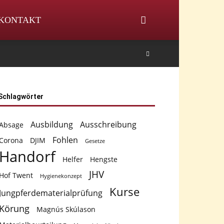
KONTAKT
Schlagwörter
Ausbildung
Ausschreibung
Absage
Fohlen
Corona
DJIM
Gesetze
Handorf
Helfer
Hengste
JHV
Hof Twent
Hygienekonzept
Kurse
Jungpferdematerialprüfung
Körung
Magnús Skúlason