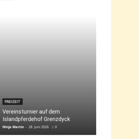
FREIZEIT
JUGEND
Vereinsturnier auf dem
Islandpferdehof Grenzdyck
Bambini-Tag „g
Ninja Martin
-
28. Juni 2026
0
Ninja Martin
-
9. Jun