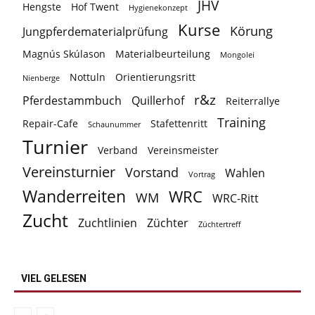
JHV
Hengste
Hof Twent
Hygienekonzept
Kurse
Körung
Jungpferdematerialprüfung
Magnús Skúlason
Materialbeurteilung
Mongolei
Nottuln
Orientierungsritt
Nienberge
r&z
Pferdestammbuch
Quillerhof
Reiterrallye
Training
Repair-Cafe
Stafettenritt
Schaunummer
Turnier
Verband
Vereinsmeister
Vereinsturnier
Vorstand
Wahlen
Vortrag
Wanderreiten
WRC
WM
WRC-Ritt
Zucht
Zuchtlinien
Züchter
Züchtertreff
VIEL GELESEN