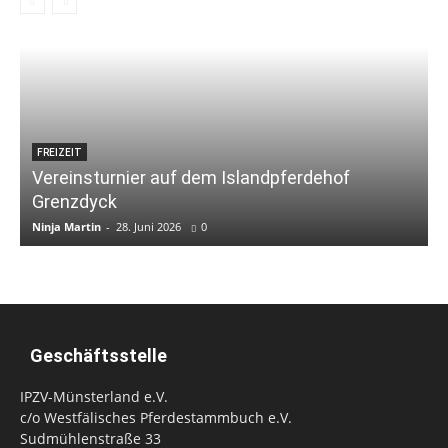
FREIZEIT
Vereinsturnier auf dem Islandpferdehof
Grenzdyck
Ninja Martin
-
28. Juni 2026
0
N
Geschäftsstelle
IPZV-Münsterland e.V.
c/o Westfälisches Pferdestammbuch e.V.
Sudmühlenstraße 33