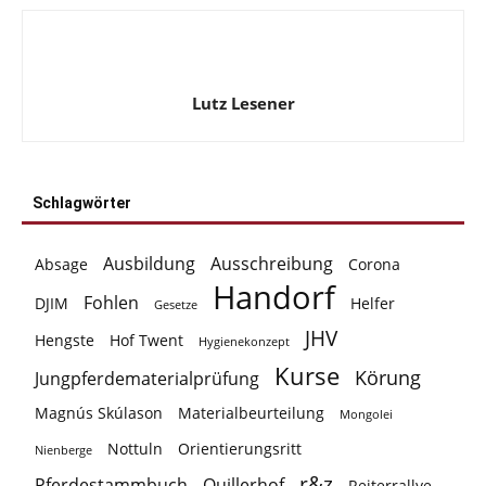
Lutz Lesener
Schlagwörter
Ausbildung
Ausschreibung
Absage
Corona
Handorf
Fohlen
DJIM
Helfer
Gesetze
JHV
Hengste
Hof Twent
Hygienekonzept
Kurse
Körung
Jungpferdematerialprüfung
Magnús Skúlason
Materialbeurteilung
Mongolei
Nottuln
Orientierungsritt
Nienberge
r&z
Pferdestammbuch
Quillerhof
Reiterrallye