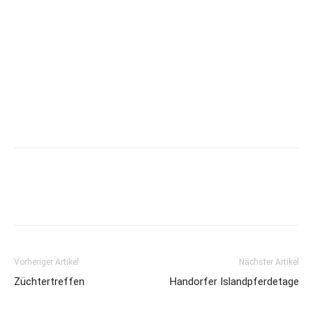
Vorheriger Artikel
Nächster Artikel
Züchtertreffen
Handorfer Islandpferdetage