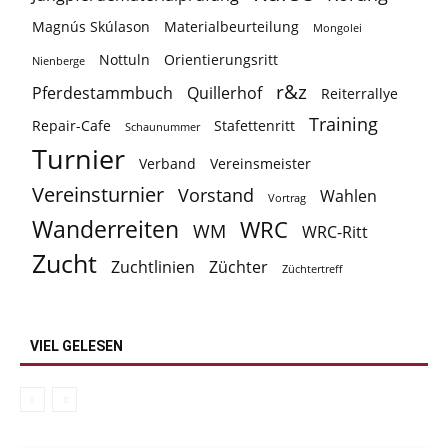
Magnús Skúlason
Materialbeurteilung
Mongolei
Nottuln
Orientierungsritt
Nienberge
r&z
Pferdestammbuch
Quillerhof
Reiterrallye
Training
Repair-Cafe
Stafettenritt
Schaunummer
Turnier
Verband
Vereinsmeister
Vereinsturnier
Vorstand
Wahlen
Vortrag
Wanderreiten
WRC
WM
WRC-Ritt
Zucht
Zuchtlinien
Züchter
Züchtertreff
VIEL GELESEN