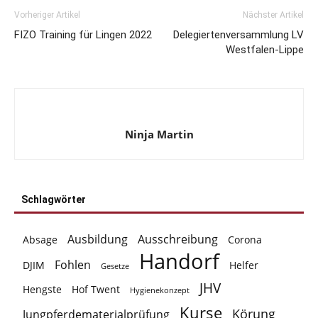
Vorheriger Artikel
Nächster Artikel
FIZO Training für Lingen 2022
Delegiertenversammlung LV
Westfalen-Lippe
Ninja Martin
Schlagwörter
Ausbildung
Ausschreibung
Absage
Corona
Handorf
Fohlen
DJIM
Helfer
Gesetze
JHV
Hengste
Hof Twent
Hygienekonzept
Kurse
Körung
Jungpferdematerialprüfung