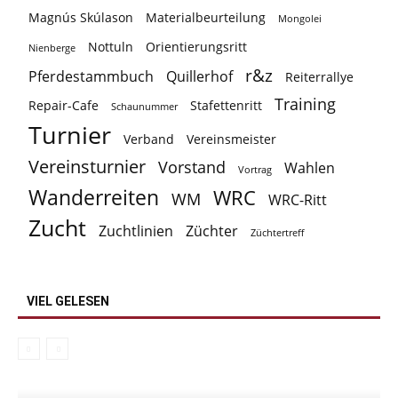
Magnús Skúlason
Materialbeurteilung
Mongolei
Nottuln
Orientierungsritt
Nienberge
r&z
Pferdestammbuch
Quillerhof
Reiterrallye
Training
Repair-Cafe
Stafettenritt
Schaunummer
Turnier
Verband
Vereinsmeister
Vereinsturnier
Vorstand
Wahlen
Vortrag
Wanderreiten
WRC
WM
WRC-Ritt
Zucht
Zuchtlinien
Züchter
Züchtertreff
VIEL GELESEN