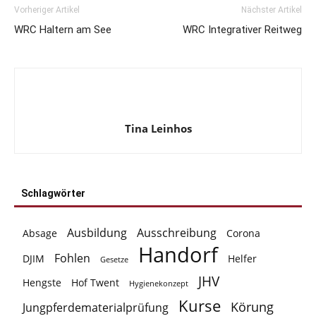
Vorheriger Artikel
Nächster Artikel
WRC Haltern am See
WRC Integrativer Reitweg
Tina Leinhos
Schlagwörter
Ausbildung
Ausschreibung
Absage
Corona
Handorf
Fohlen
DJIM
Helfer
Gesetze
JHV
Hengste
Hof Twent
Hygienekonzept
Kurse
Körung
Jungpferdematerialprüfung