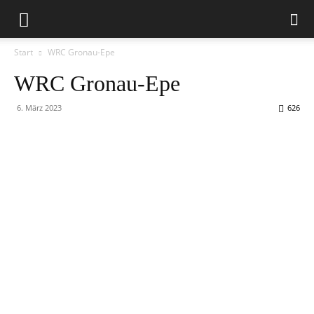
Start
WRC Gronau-Epe
WRC Gronau-Epe
6. März 2023
626