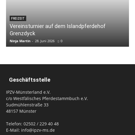
FREIZEIT
Vereinsturnier auf dem Islandpferdehof
Grenzdyck
Ninja Martin
-
28. Juni 2026
0
N
Geschäftsstelle
IPZV-Münsterland e.V.
c/o Westfälisches Pferdestammbuch e.V.
Sudmühlenstraße 33
48157 Münster
Telefon: 02502 / 229 40 48
E-Mail: info@ipzv-ms.de