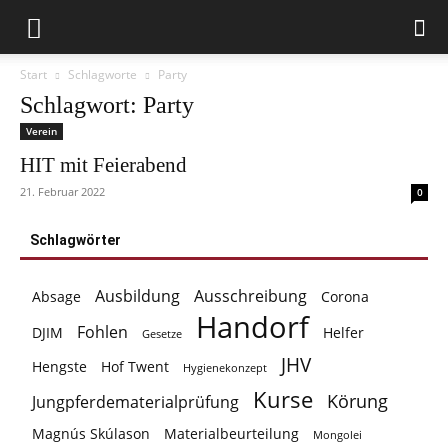
Start
Schlagworte
Party
Schlagwort: Party
Verein
HIT mit Feierabend
21. Februar 2022
0
Schlagwörter
Ausbildung
Ausschreibung
Absage
Corona
Handorf
Fohlen
DJIM
Helfer
Gesetze
JHV
Hengste
Hof Twent
Hygienekonzept
Kurse
Körung
Jungpferdematerialprüfung
Magnús Skúlason
Materialbeurteilung
Mongolei