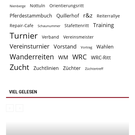
Nottuln
Orientierungsritt
Nienberge
r&z
Pferdestammbuch
Quillerhof
Reiterrallye
Training
Repair-Cafe
Stafettenritt
Schaunummer
Turnier
Verband
Vereinsmeister
Vereinsturnier
Vorstand
Wahlen
Vortrag
Wanderreiten
WRC
WM
WRC-Ritt
Zucht
Zuchtlinien
Züchter
Züchtertreff
VIEL GELESEN