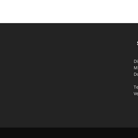
Di
M
D
Te
V