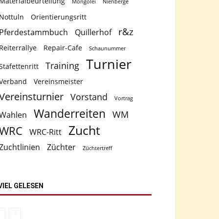
Materialbeurteilung
Mongolei
Nienberge
Nottuln
Orientierungsritt
r&z
Pferdestammbuch
Quillerhof
Reiterrallye
Repair-Cafe
Schaunummer
Turnier
Training
Stafettenritt
Verband
Vereinsmeister
Vereinsturnier
Vorstand
Vortrag
Wanderreiten
WM
Wahlen
Zucht
WRC
WRC-Ritt
Zuchtlinien
Züchter
Züchtertreff
VIEL GELESEN