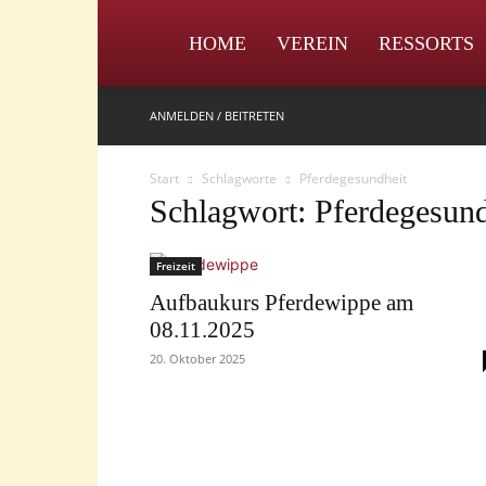
IPZV
HOME
VEREIN
RESSORTS
ANMELDEN / BEITRETEN
Start
Schlagworte
Pferdegesundheit
Schlagwort: Pferdegesund
Freizeit
Aufbaukurs Pferdewippe am
08.11.2025
20. Oktober 2025