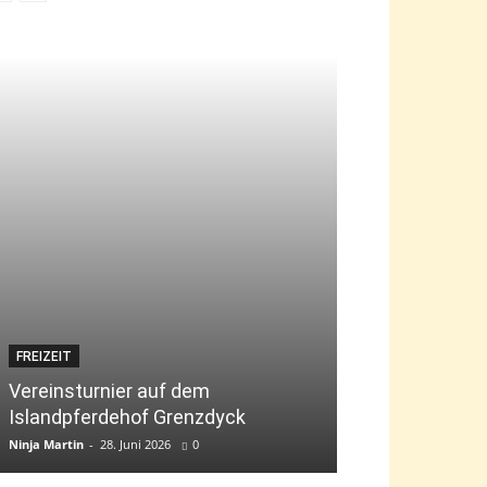
FREIZEIT
JUGEND
Vereinsturnier auf dem
Islandpferdehof Grenzdyck
Bambini-Tag „g
Ninja Martin
-
28. Juni 2026
0
Ninja Martin
-
9. Jun