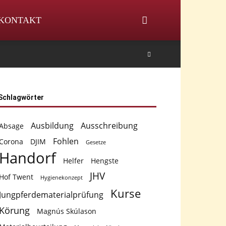
KONTAKT
Schlagwörter
Ausbildung
Ausschreibung
Absage
Fohlen
Corona
DJIM
Gesetze
Handorf
Helfer
Hengste
JHV
Hof Twent
Hygienekonzept
Kurse
Jungpferdematerialprüfung
Körung
Magnús Skúlason