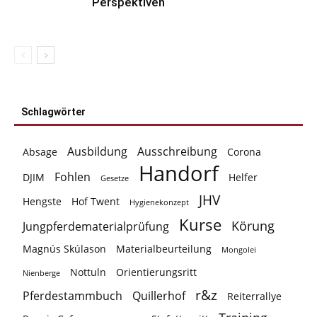
Perspektiven
Schlagwörter
Ausbildung
Ausschreibung
Absage
Corona
Handorf
Fohlen
DJIM
Helfer
Gesetze
JHV
Hengste
Hof Twent
Hygienekonzept
Kurse
Körung
Jungpferdematerialprüfung
Magnús Skúlason
Materialbeurteilung
Mongolei
Nottuln
Orientierungsritt
Nienberge
r&z
Pferdestammbuch
Quillerhof
Reiterrallye