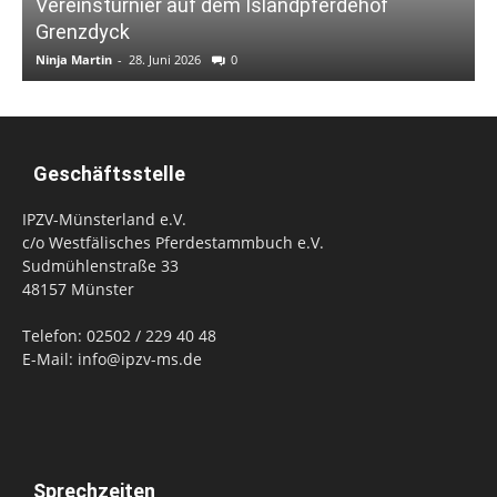
Vereinsturnier auf dem Islandpferdehof
Grenzdyck
Ninja Martin
-
28. Juni 2026
0
N
Geschäftsstelle
IPZV-Münsterland e.V.
c/o Westfälisches Pferdestammbuch e.V.
Sudmühlenstraße 33
48157 Münster
Telefon: 02502 / 229 40 48
E-Mail: info@ipzv-ms.de
Sprechzeiten