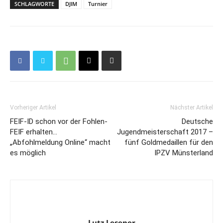
SCHLAGWORTE
DJIM
Turnier
Vorheriger Artikel
Nächster Artikel
FEIF-ID schon vor der Fohlen-
Deutsche
FEIF erhalten…
Jugendmeisterschaft 2017 –
„Abfohlmeldung Online“ macht
fünf Goldmedaillen für den
es möglich
IPZV Münsterland
Lutz Lesener