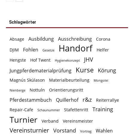
Schlagwörter
Ausbildung
Ausschreibung
Absage
Corona
Handorf
Fohlen
DJIM
Helfer
Gesetze
JHV
Hengste
Hof Twent
Hygienekonzept
Kurse
Körung
Jungpferdematerialprüfung
Magnús Skúlason
Materialbeurteilung
Mongolei
Nottuln
Orientierungsritt
Nienberge
r&z
Pferdestammbuch
Quillerhof
Reiterrallye
Training
Repair-Cafe
Stafettenritt
Schaunummer
Turnier
Verband
Vereinsmeister
Vereinsturnier
Vorstand
Wahlen
Vortrag