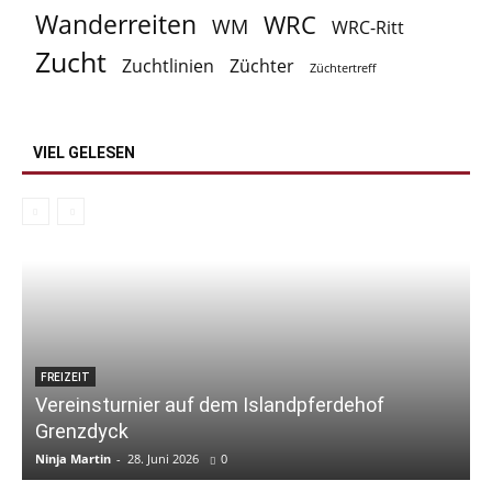
Wanderreiten
WRC
WM
WRC-Ritt
Zucht
Zuchtlinien
Züchter
Züchtertreff
VIEL GELESEN
FREIZEIT
Vereinsturnier auf dem Islandpferdehof
Grenzdyck
Ninja Martin
-
28. Juni 2026
0
N