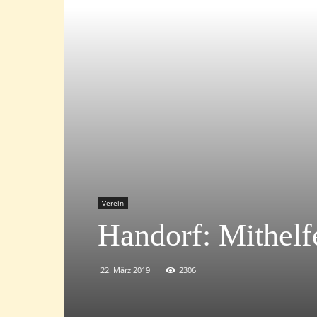
Verein
Handorf: Mithelfe
22. März 2019
2306