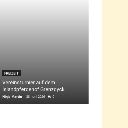
FREIZEIT
JUGEND
Vereinsturnier auf dem
Islandpferdehof Grenzdyck
Bambini-Tag „g
Ninja Martin
-
28. Juni 2026
0
Ninja Martin
-
9. Jun