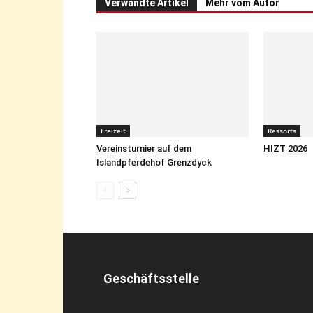
Verwandte Artikel
Mehr vom Autor
Freizeit
Ressorts
Vereinsturnier auf dem
HIZT 2026
Islandpferdehof Grenzdyck
Geschäftsstelle
IPZV-Münsterland e.V.
c/o Westfälisches Pferdestammbuch e.V.
Sudmühlenstraße 33
48157 Münster
Telefon: 02502 / 229 40 48
E-Mail: info@ipzv-ms.de