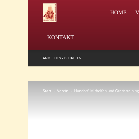
IPZV
HOME
V
KONTAKT
ANMELDEN / BEITRETEN
Start
Verein
Handorf: Mithelfen und Gratistraining