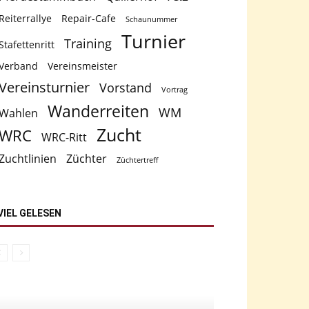
Reiterrallye
Repair-Cafe
Schaunummer
Turnier
Training
Stafettenritt
Verband
Vereinsmeister
Vereinsturnier
Vorstand
Vortrag
Wanderreiten
WM
Wahlen
Zucht
WRC
WRC-Ritt
Zuchtlinien
Züchter
Züchtertreff
VIEL GELESEN