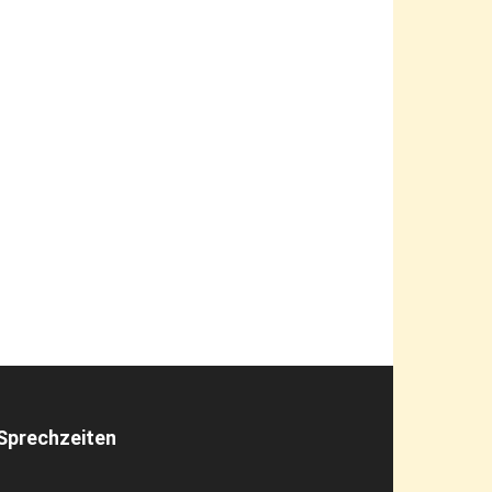
Sprechzeiten
enstags 16 – 19 Uhr
ittwochs 10 – 13 Uhr
onnerstags 10 – 13 Uhr
rmine in der Geschäftsstelle nach
ereinbarun