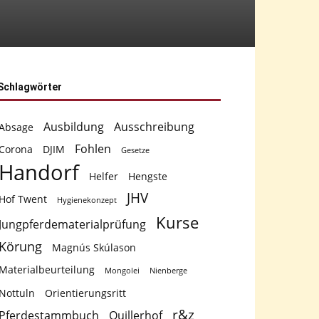
Schlagwörter
Ausbildung
Ausschreibung
Absage
Fohlen
Corona
DJIM
Gesetze
Handorf
Helfer
Hengste
JHV
Hof Twent
Hygienekonzept
Kurse
Jungpferdematerialprüfung
Körung
Magnús Skúlason
Materialbeurteilung
Mongolei
Nienberge
Nottuln
Orientierungsritt
r&z
Pferdestammbuch
Quillerhof