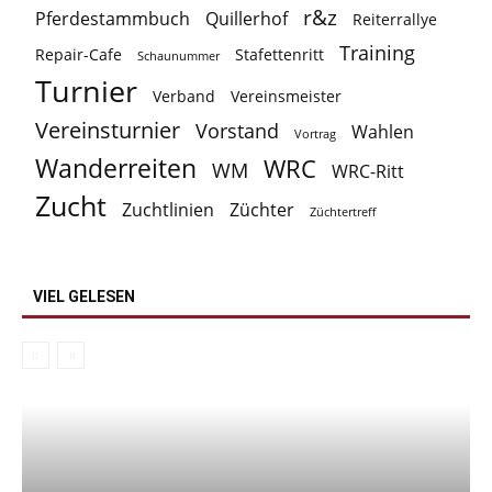
r&z
Pferdestammbuch
Quillerhof
Reiterrallye
Training
Repair-Cafe
Stafettenritt
Schaunummer
Turnier
Verband
Vereinsmeister
Vereinsturnier
Vorstand
Wahlen
Vortrag
Wanderreiten
WRC
WM
WRC-Ritt
Zucht
Zuchtlinien
Züchter
Züchtertreff
VIEL GELESEN