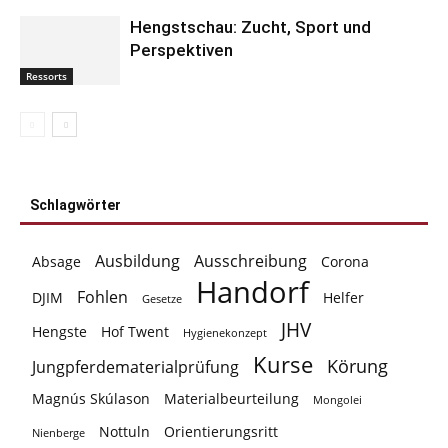
Ressorts
Hengstschau: Zucht, Sport und
Perspektiven
Schlagwörter
Ausbildung
Ausschreibung
Absage
Corona
Handorf
Fohlen
DJIM
Helfer
Gesetze
JHV
Hengste
Hof Twent
Hygienekonzept
Kurse
Körung
Jungpferdematerialprüfung
Magnús Skúlason
Materialbeurteilung
Mongolei
Nottuln
Orientierungsritt
Nienberge