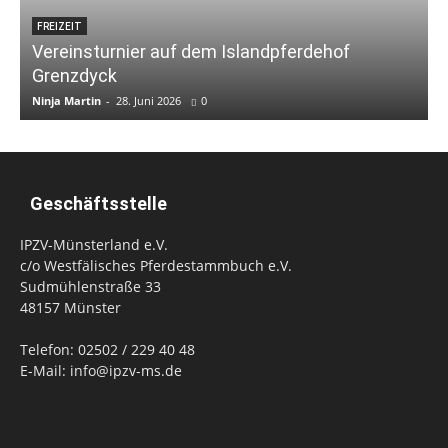
FREIZEIT
Vereinsturnier auf dem Islandpferdehof
Grenzdyck
Ninja Martin
-
28. Juni 2026
0
N
Geschäftsstelle
IPZV-Münsterland e.V.
c/o Westfälisches Pferdestammbuch e.V.
Sudmühlenstraße 33
48157 Münster
Telefon: 02502 / 229 40 48
E-Mail: info@ipzv-ms.de