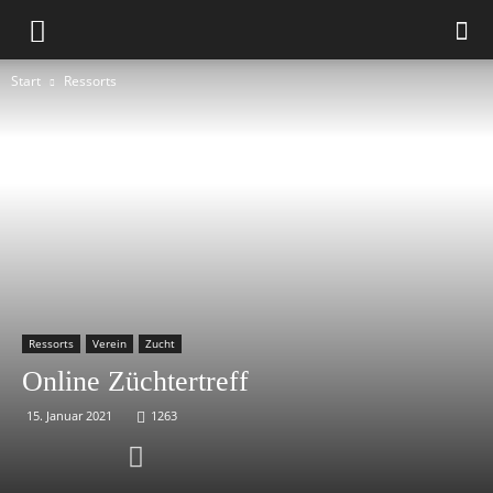
Start
Ressorts
Ressorts
Verein
Zucht
Online Züchtertreff
15. Januar 2021
1263