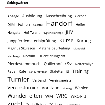
Schlagwörter
Ausbildung
Ausschreibung
Absage
Corona
Handorf
Fohlen
DJIM
Helfer
Gesetze
JHV
Hengste
Hof Twent
Hygienekonzept
Kurse
Körung
Jungpferdematerialprüfung
Magnús Skúlason
Materialbeurteilung
Mongolei
Nottuln
Orientierungsritt
Nienberge
r&z
Pferdestammbuch
Quillerhof
Reiterrallye
Training
Repair-Cafe
Stafettenritt
Schaunummer
Turnier
Verband
Vereinsmeister
Vereinsturnier
Vorstand
Wahlen
Vortrag
Wanderreiten
WRC
WM
WRC-Ritt
Zucht
Zuchtlinien
Züchter