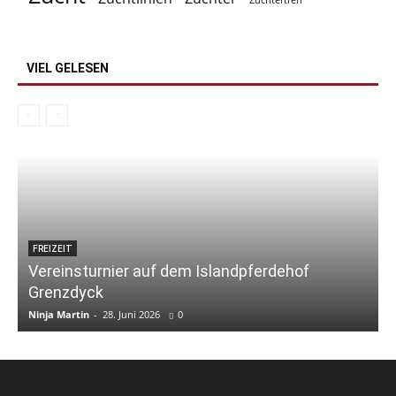
Züchtertreff
VIEL GELESEN
FREIZEIT
Vereinsturnier auf dem Islandpferdehof
Grenzdyck
Ninja Martin
-
28. Juni 2026
0
N