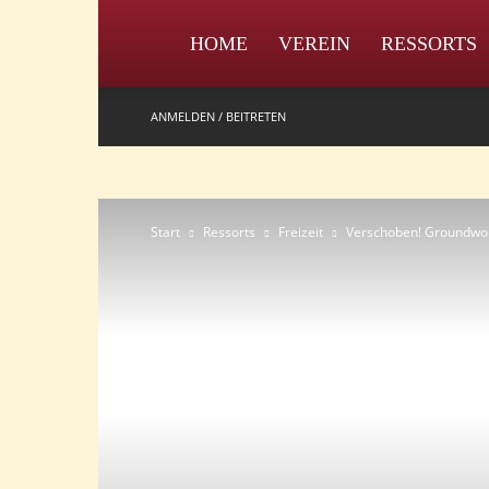
IPZV
HOME
VEREIN
RESSORTS
ANMELDEN / BEITRETEN
Start
Ressorts
Freizeit
Verschoben! Groundwork