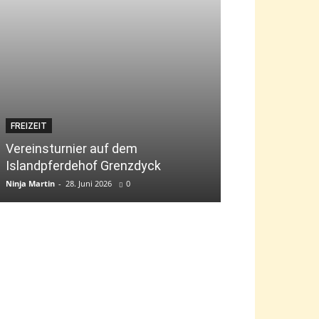
FREIZEIT
JUGEND
Vereinsturnier auf dem
Islandpferdehof Grenzdyck
Bambini-Tag „g
Ninja Martin
-
28. Juni 2026
0
Ninja Martin
-
9. Jun