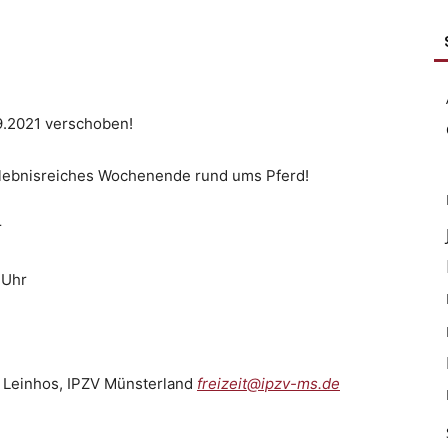
09.2021 verschoben!
erlebnisreiches Wochenende rund ums Pferd!
r
Uhr
hos, IPZV Münsterland
freizeit@ipzv-ms.de