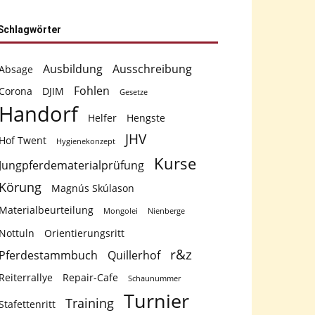
Schlagwörter
Ausbildung
Ausschreibung
Absage
Fohlen
Corona
DJIM
Gesetze
Handorf
Helfer
Hengste
JHV
Hof Twent
Hygienekonzept
Kurse
Jungpferdematerialprüfung
Körung
Magnús Skúlason
Materialbeurteilung
Mongolei
Nienberge
Nottuln
Orientierungsritt
r&z
Pferdestammbuch
Quillerhof
Reiterrallye
Repair-Cafe
Schaunummer
Turnier
Training
Stafettenritt