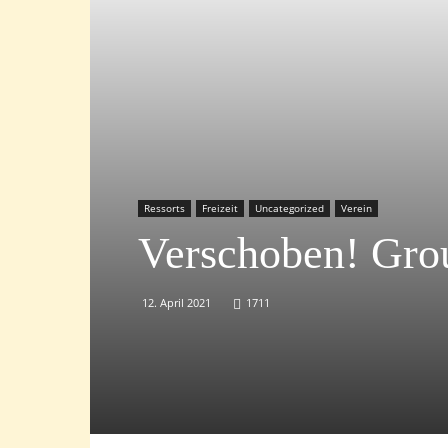
Ressorts
Freizeit
Uncategorized
Verein
Verschoben! Grou
12. April 2021
1711