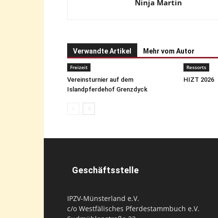
Ninja Martin
Verwandte Artikel
Mehr vom Autor
Freizeit
Ressorts
Vereinsturnier auf dem
HIZT 2026
Islandpferdehof Grenzdyck
Geschäftsstelle
IPZV-Münsterland e.V.
c/o Westfälisches Pferdestammbuch e.V.