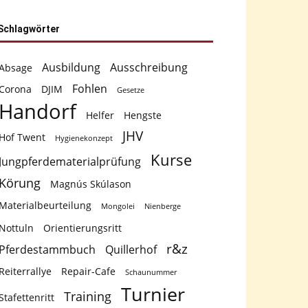
Schlagwörter
Ausbildung
Ausschreibung
Absage
Fohlen
Corona
DJIM
Gesetze
Handorf
Helfer
Hengste
JHV
Hof Twent
Hygienekonzept
Kurse
Jungpferdematerialprüfung
Körung
Magnús Skúlason
Materialbeurteilung
Mongolei
Nienberge
Nottuln
Orientierungsritt
r&z
Pferdestammbuch
Quillerhof
Reiterrallye
Repair-Cafe
Schaunummer
Turnier
Training
Stafettenritt