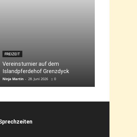
FREIZEIT
JUGEND
Vereinsturnier auf dem
Islandpferdehof Grenzdyck
Bambini-Tag „g
Ninja Martin
-
28. Juni 2026
0
Ninja Martin
-
9. Jun
Sprechzeiten