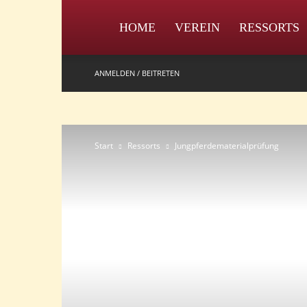
IPZV
HOME
VEREIN
RESSORTS
ANMELDEN / BEITRETEN
Start
Ressorts
Jungpferdematerialprüfung