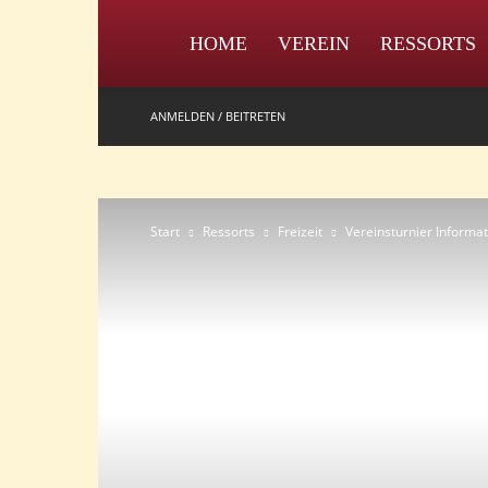
IPZV
HOME
VEREIN
RESSORTS
ANMELDEN / BEITRETEN
Start
Ressorts
Freizeit
Vereinsturnier Informa