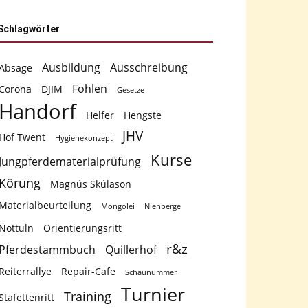
Schlagwörter
Ausbildung
Ausschreibung
Absage
Fohlen
Corona
DJIM
Gesetze
Handorf
Helfer
Hengste
JHV
Hof Twent
Hygienekonzept
Kurse
Jungpferdematerialprüfung
Körung
Magnús Skúlason
Materialbeurteilung
Mongolei
Nienberge
Nottuln
Orientierungsritt
r&z
Pferdestammbuch
Quillerhof
Reiterrallye
Repair-Cafe
Schaunummer
Turnier
Training
Stafettenritt