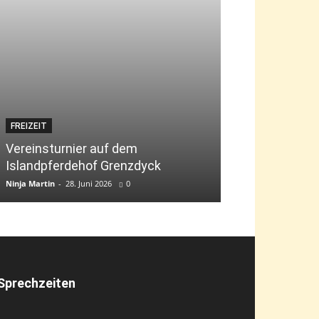
FREIZEIT
JUGEND
Vereinsturnier auf dem
Islandpferdehof Grenzdyck
Bambini-Tag „g
Ninja Martin
-
28. Juni 2026
0
Ninja Martin
-
9. Jun
Sprechzeiten