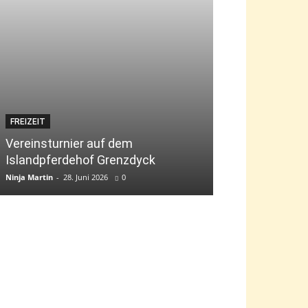
FREIZEIT
JUGEND
Vereinsturnier auf dem
Islandpferdehof Grenzdyck
Bambini-Tag „g
Ninja Martin
-
28. Juni 2026
0
Ninja Martin
-
9. Jun