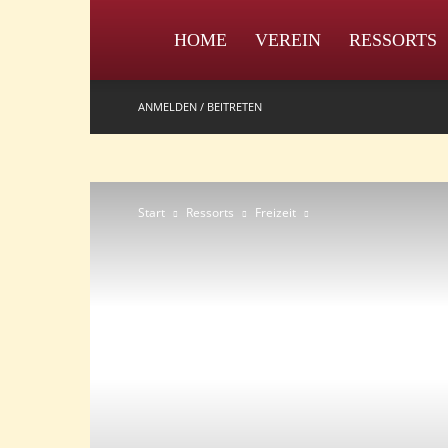
IPZV
HOME
VEREIN
RESSORTS
ANMELDEN / BEITRETEN
Start
Ressorts
Freizeit