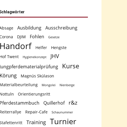
Schlagwörter
Ausbildung
Ausschreibung
Absage
Fohlen
Corona
DJIM
Gesetze
Handorf
Helfer
Hengste
JHV
Hof Twent
Hygienekonzept
Kurse
Jungpferdematerialprüfung
Körung
Magnús Skúlason
Materialbeurteilung
Mongolei
Nienberge
Nottuln
Orientierungsritt
r&z
Pferdestammbuch
Quillerhof
Reiterrallye
Repair-Cafe
Schaunummer
Turnier
Training
Stafettenritt