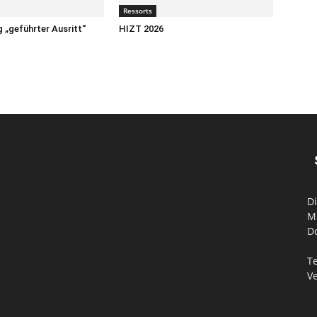
Di
M
D
Te
V