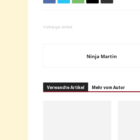
Vorheriger Artikel
Ninja Martin
Verwandte Artikel
Mehr vom Autor
Freizeit
Jugend
Vereinsturnier auf dem
Bambini-Tag
Islandpferdehof Grenzdyck