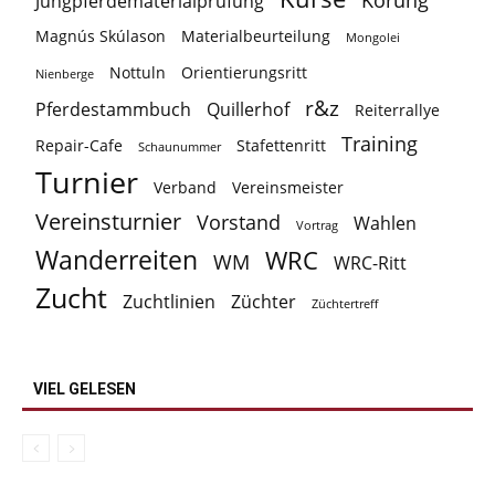
Körung
Jungpferdematerialprüfung
Magnús Skúlason
Materialbeurteilung
Mongolei
Nottuln
Orientierungsritt
Nienberge
r&z
Pferdestammbuch
Quillerhof
Reiterrallye
Training
Repair-Cafe
Stafettenritt
Schaunummer
Turnier
Verband
Vereinsmeister
Vereinsturnier
Vorstand
Wahlen
Vortrag
Wanderreiten
WRC
WM
WRC-Ritt
Zucht
Zuchtlinien
Züchter
Züchtertreff
VIEL GELESEN