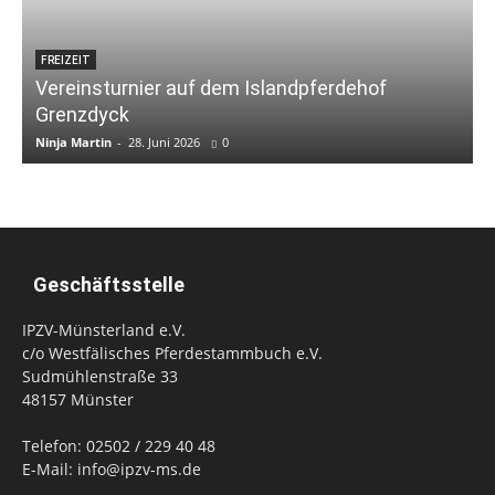
FREIZEIT
Vereinsturnier auf dem Islandpferdehof
Grenzdyck
Ninja Martin
-
28. Juni 2026
0
N
Geschäftsstelle
IPZV-Münsterland e.V.
c/o Westfälisches Pferdestammbuch e.V.
Sudmühlenstraße 33
48157 Münster
Telefon: 02502 / 229 40 48
E-Mail: info@ipzv-ms.de