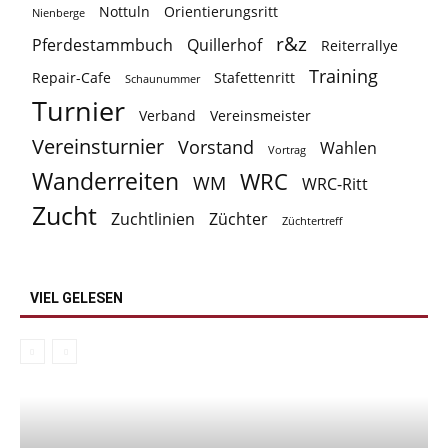
Nottuln
Orientierungsritt
Nienberge
r&z
Pferdestammbuch
Quillerhof
Reiterrallye
Training
Repair-Cafe
Stafettenritt
Schaunummer
Turnier
Verband
Vereinsmeister
Vereinsturnier
Vorstand
Wahlen
Vortrag
Wanderreiten
WRC
WM
WRC-Ritt
Zucht
Zuchtlinien
Züchter
Züchtertreff
VIEL GELESEN