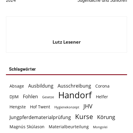
2024
Jugendliche und Junioren
Lutz Lesener
Schlagwörter
Ausbildung
Ausschreibung
Absage
Corona
Handorf
Fohlen
DJIM
Helfer
Gesetze
JHV
Hengste
Hof Twent
Hygienekonzept
Kurse
Körung
Jungpferdematerialprüfung
Magnús Skúlason
Materialbeurteilung
Mongolei