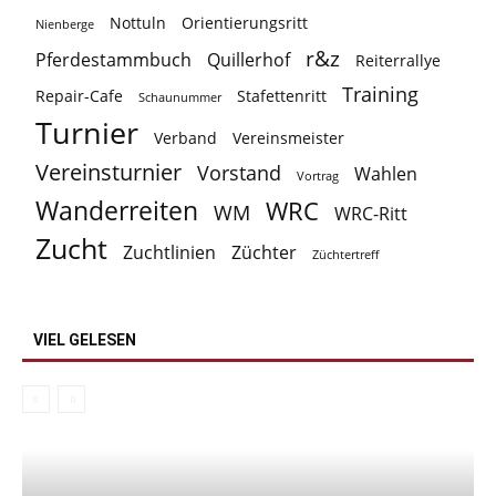
Nottuln
Orientierungsritt
Nienberge
r&z
Pferdestammbuch
Quillerhof
Reiterrallye
Training
Repair-Cafe
Stafettenritt
Schaunummer
Turnier
Verband
Vereinsmeister
Vereinsturnier
Vorstand
Wahlen
Vortrag
Wanderreiten
WRC
WM
WRC-Ritt
Zucht
Zuchtlinien
Züchter
Züchtertreff
VIEL GELESEN