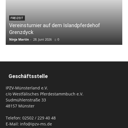
FREIZEIT
Vereinsturnier auf dem Islandpferdehof
Grenzdyck
Ninja Martin
-
28. Juni 2026
0
N
Geschäftsstelle
IPZV-Münsterland e.V.
c/o Westfälisches Pferdestammbuch e.V.
Sudmühlenstraße 33
48157 Münster
Telefon: 02502 / 229 40 48
E-Mail: info@ipzv-ms.de