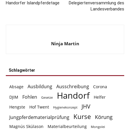
Handorfer Islandpferdetage
Delegiertenversammlung des
Landesverbandes
Ninja Martin
Schlagwörter
Ausbildung
Ausschreibung
Absage
Corona
Handorf
Fohlen
DJIM
Helfer
Gesetze
JHV
Hengste
Hof Twent
Hygienekonzept
Kurse
Körung
Jungpferdematerialprüfung
Magnús Skúlason
Materialbeurteilung
Mongolei