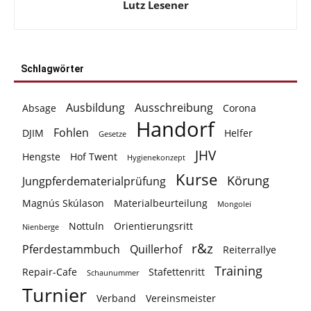
Lutz Lesener
Schlagwörter
Ausbildung
Ausschreibung
Absage
Corona
Handorf
Fohlen
DJIM
Helfer
Gesetze
JHV
Hengste
Hof Twent
Hygienekonzept
Kurse
Körung
Jungpferdematerialprüfung
Magnús Skúlason
Materialbeurteilung
Mongolei
Nottuln
Orientierungsritt
Nienberge
r&z
Pferdestammbuch
Quillerhof
Reiterrallye
Training
Repair-Cafe
Stafettenritt
Schaunummer
Turnier
Verband
Vereinsmeister