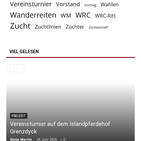
Vereinsturnier
Vorstand
Wahlen
Vortrag
Wanderreiten
WRC
WM
WRC-Ritt
Zucht
Zuchtlinien
Züchter
Züchtertreff
VIEL GELESEN
FREIZEIT
Vereinsturnier auf dem Islandpferdehof
Grenzdyck
Ninja Martin
-
28. Juni 2026
0
N