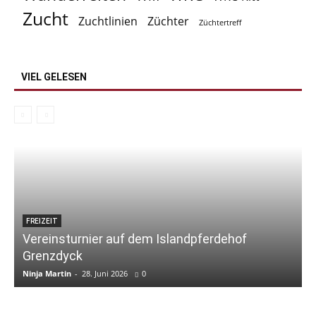
Zucht
Zuchtlinien
Züchter
Züchtertreff
VIEL GELESEN
FREIZEIT
Vereinsturnier auf dem Islandpferdehof
Grenzdyck
Ninja Martin
-
28. Juni 2026
0
N