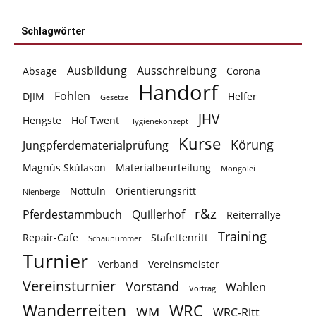
Schlagwörter
Ausbildung
Ausschreibung
Absage
Corona
Handorf
Fohlen
DJIM
Helfer
Gesetze
JHV
Hengste
Hof Twent
Hygienekonzept
Kurse
Körung
Jungpferdematerialprüfung
Magnús Skúlason
Materialbeurteilung
Mongolei
Nottuln
Orientierungsritt
Nienberge
r&z
Pferdestammbuch
Quillerhof
Reiterrallye
Training
Repair-Cafe
Stafettenritt
Schaunummer
Turnier
Verband
Vereinsmeister
Vereinsturnier
Vorstand
Wahlen
Vortrag
Wanderreiten
WRC
WM
WRC-Ritt