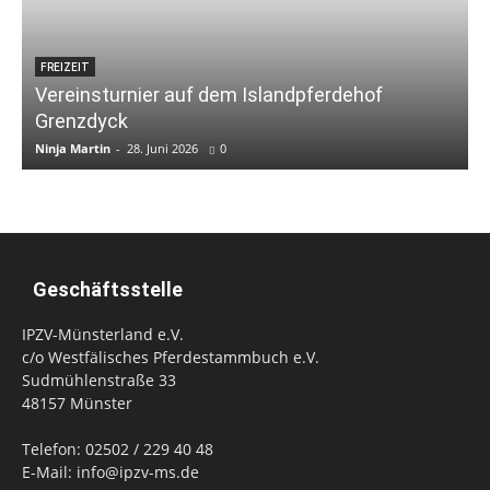
FREIZEIT
Vereinsturnier auf dem Islandpferdehof
Grenzdyck
Ninja Martin
-
28. Juni 2026
0
N
Geschäftsstelle
IPZV-Münsterland e.V.
c/o Westfälisches Pferdestammbuch e.V.
Sudmühlenstraße 33
48157 Münster
Telefon: 02502 / 229 40 48
E-Mail: info@ipzv-ms.de