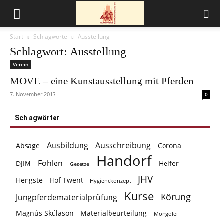
Start
Schlagworte
Ausstellung
Schlagwort: Ausstellung
Verein
MOVE – eine Kunstausstellung mit Pferden
7. November 2017
0
Schlagwörter
Ausbildung
Ausschreibung
Absage
Corona
Handorf
Fohlen
DJIM
Helfer
Gesetze
JHV
Hengste
Hof Twent
Hygienekonzept
Kurse
Körung
Jungpferdematerialprüfung
Magnús Skúlason
Materialbeurteilung
Mongolei