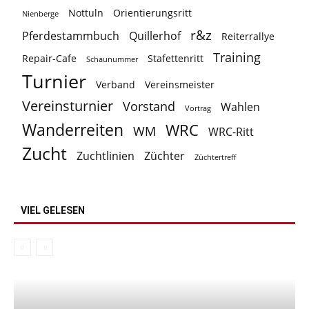
Nottuln
Orientierungsritt
Nienberge
r&z
Pferdestammbuch
Quillerhof
Reiterrallye
Training
Repair-Cafe
Stafettenritt
Schaunummer
Turnier
Verband
Vereinsmeister
Vereinsturnier
Vorstand
Wahlen
Vortrag
Wanderreiten
WRC
WM
WRC-Ritt
Zucht
Zuchtlinien
Züchter
Züchtertreff
VIEL GELESEN