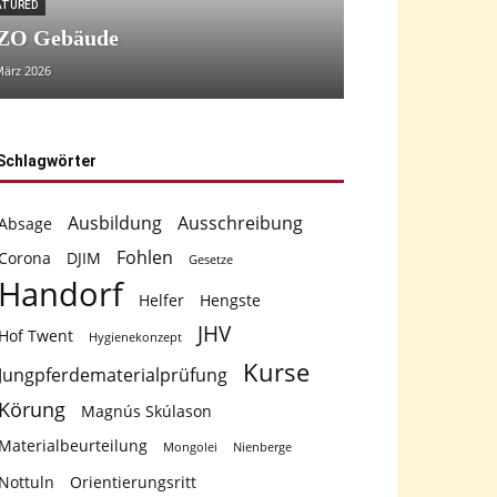
ATURED
ZO Gebäude
März 2026
Schlagwörter
Ausbildung
Ausschreibung
Absage
Fohlen
Corona
DJIM
Gesetze
Handorf
Helfer
Hengste
JHV
Hof Twent
Hygienekonzept
Kurse
Jungpferdematerialprüfung
Körung
Magnús Skúlason
Materialbeurteilung
Mongolei
Nienberge
Nottuln
Orientierungsritt