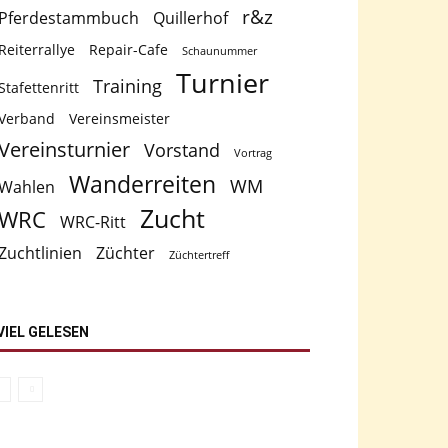
r&z
Pferdestammbuch
Quillerhof
Reiterrallye
Repair-Cafe
Schaunummer
Turnier
Training
Stafettenritt
Verband
Vereinsmeister
Vereinsturnier
Vorstand
Vortrag
Wanderreiten
WM
Wahlen
Zucht
WRC
WRC-Ritt
Zuchtlinien
Züchter
Züchtertreff
VIEL GELESEN