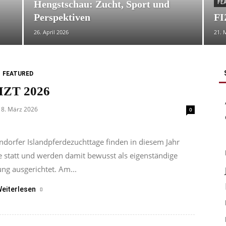
Hengstschau: Zucht, Sport und
FE
Perspektiven
FI
26. April 2026
21. 
FEATURED
IZT 2026
8. März 2026
0
dorfer Islandpferdezuchttage finden in diesem Jahr
statt und werden damit bewusst als eigenständige
ung ausgerichtet. Am...
eiterlesen