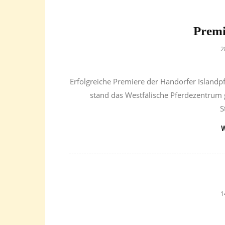
Premi
2
Erfolgreiche Premiere der Handorfer Islandp
stand das Westfälische Pferdezentrum 
S
W
1