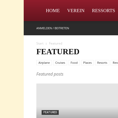
IPZV
HOME
VEREIN
RESSORTS
ANMELDEN / BEITRETEN
Start
Featured
FEATURED
Airplane
Cruises
Food
Places
Resorts
Res
Featured posts
FEATURED