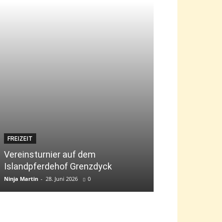
FREIZEIT
JUGEND
Vereinsturnier auf dem
Islandpferdehof Grenzdyck
Bambini-Tag „g
Ninja Martin
-
28. Juni 2026
0
Ninja Martin
-
9. Jun